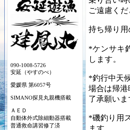
乗り合い時
ご遠慮くだ
持ち帰り用
*ケンサキ
します。
090-1008-5726
安延（やすのべ）
*釣行中天
愛媛県 第6057号
場合は帰港
SIMANO探見丸親機搭載
了承願いま
ＡＥＤ
*磯釣り用
自動体外式除細動器搭載
普通救命講習修了済
ます。