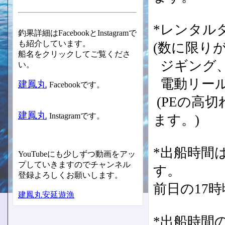
*レンタル
釣果詳細はFacebookとInstagramで
も紹介しています。
(数に限り
船名をクリックしてご覧くださ
ジギング、
い。
電動リール
建鳳丸
Facebookです。
(PEの高
建鳳丸
Instagramです。
ます。)
*出船時間
YouTubeにも少しずつ動画をアッ
プしていきますのでチャンネル
す。
登録よろしくお願いします。
前日の17
建鳳丸安延遊漁
*出船時間