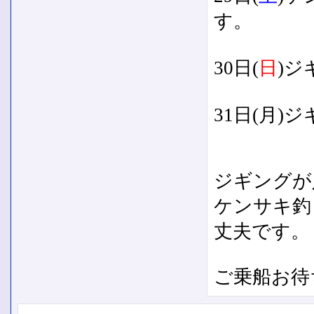
す。
30
日
(
日
)ジ
31日(月
ジギングが
ケンサキ釣
丈夫です。
ご乗船お待