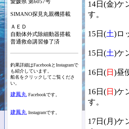
愛媛県 第6057号
14日(金
す。
SIMANO探見丸親機搭載
ＡＥＤ
15日(
土
)
自動体外式除細動器搭載
普通救命講習修了済
15日(
土
)ケ
釣果詳細はFacebookとInstagramで
16日(
日
)昼
も紹介しています。
船名をクリックしてご覧くださ
い。
16日(
日
)
建鳳丸
Facebookです。
す。
建鳳丸
Instagramです。
17日(月