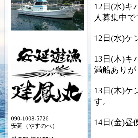
12日(水
人募集中で
12日(水
13日(木
満船ありが
13日(木
す。
090-1008-5726
14日(金)
安延（やすのべ）