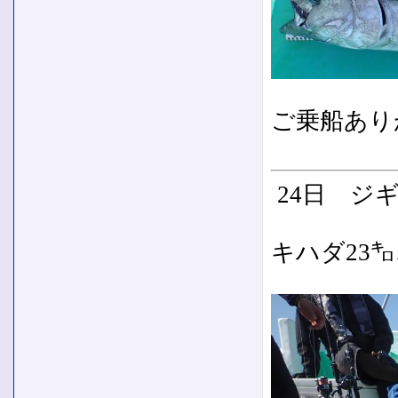
ご乗船あり
24日 ジ
キハダ23