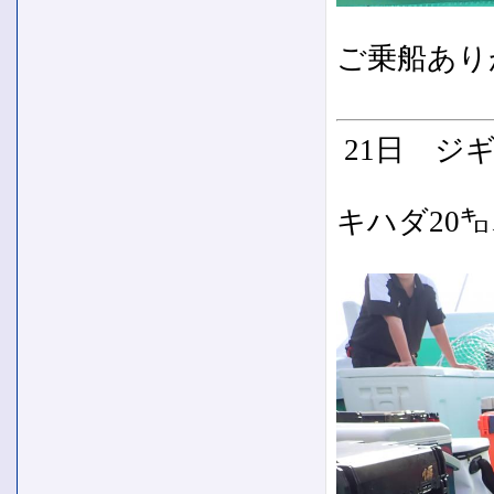
ご乗船あり
21日 ジ
キハダ20