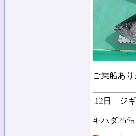
ご乗船あり
12日 ジ
キハダ25