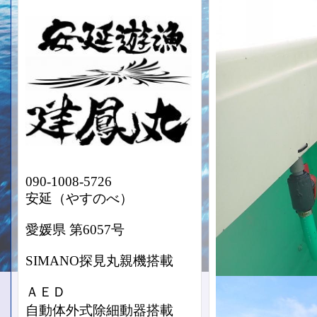
090-1008-5726
安延（やすのべ）
愛媛県 第6057号
SIMANO探見丸親機搭載
ＡＥＤ
自動体外式除細動器搭載