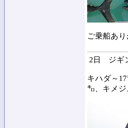
ご乗船あり
2日 ジギ
キハダ～1
㌔、キメジ