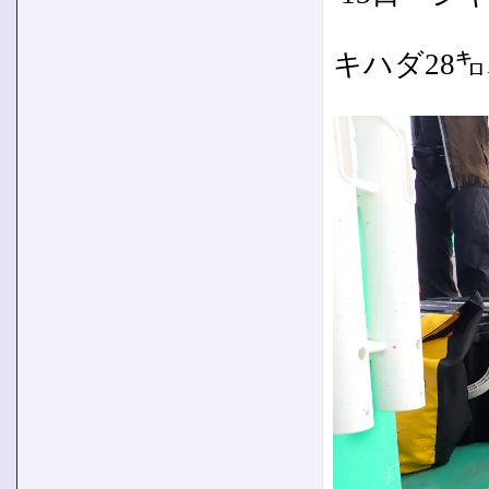
キハダ28